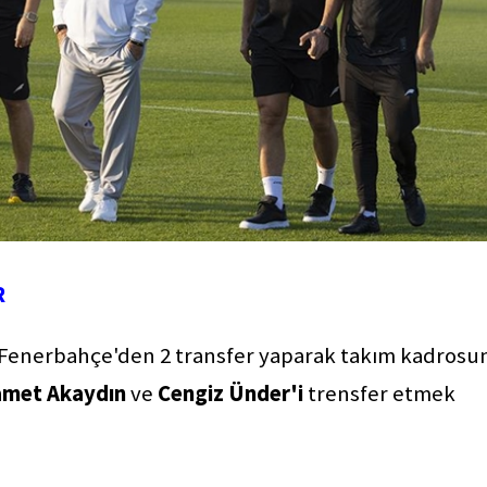
R
n Fenerbahçe'den 2 transfer yaparak takım kadrosu
amet Akaydın
ve
Cengiz Ünder'i
trensfer etmek