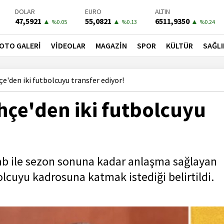
BIST-100
PETROL
BONO
13703,13
78,5500
41,5400
▼
▼
▲
%0
%-0.44
%0.31
OTO GALERİ
VİDEOLAR
MAGAZİN
SPOR
KÜLTÜR
SAĞLI
'den iki futbolcuyu transfer ediyor!
hçe'den iki futbolcuyu
ab ile sezon sonuna kadar anlaşma sağlayan
lcuyu kadrosuna katmak istediği belirtildi.