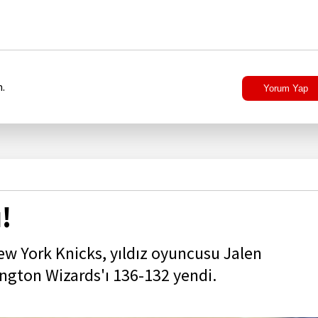
.
Yorum Yap
!
w York Knicks, yıldız oyuncusu Jalen
ington Wizards'ı 136-132 yendi.