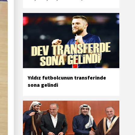
Yıldız futbolcunun transferinde
sona gelindi