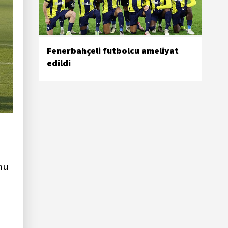
Fenerbahçeli futbolcu ameliyat
edildi
nu