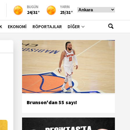
BUGÜN
YARIN
24/31°
25/31°
K
EKONOMİ
RÖPORTAJLAR
DİĞER
Brunson'dan 55 sayı!