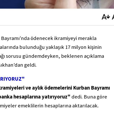
n Bayramı'nda ödenecek ikramiyeyi merakla
ralarında bulunduğu yaklaşık 17 milyon kişinin
cağı sorusu gündemdeyken, beklenen açıklama
şıkhan'dan geldi.
TIRIYORUZ"
kramiyeleri ve aylık ödemelerini Kurban Bayramı
 banka hesaplarına yatırıyoruz"
dedi. Buna göre
yeler emeklilerin hesaplarına aktarılacak.