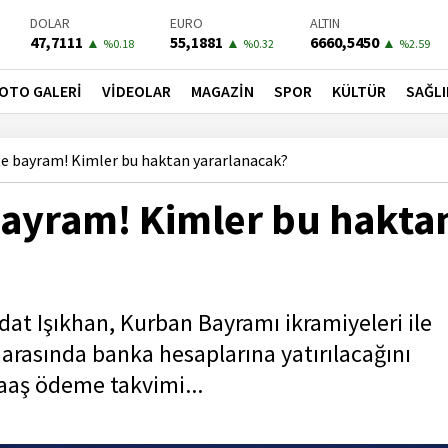
DOLAR
EURO
ALTIN
47,7111
55,1881
6660,5450
▲
▲
▲
%0.18
%0.32
%2.59
BIST-100
PETROL
BONO
13779,39
81,4900
41,3000
▼
▼
▼
OTO GALERİ
VİDEOLAR
MAGAZİN
SPOR
KÜLTÜR
SAĞLI
%-0.14
%-1.56
%-0.55
fte bayram! Kimler bu haktan yararlanacak?
 bayram! Kimler bu hakta
at Işıkhan, Kurban Bayramı ikramiyeleri ile
 arasında banka hesaplarına yatırılacağını
aaş ödeme takvimi...