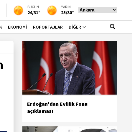
BUGÜN
YARIN
24/31°
25/30°
K
EKONOMİ
RÖPORTAJLAR
DİĞER
n
Erdoğan'dan Evlilik Fonu
açıklaması