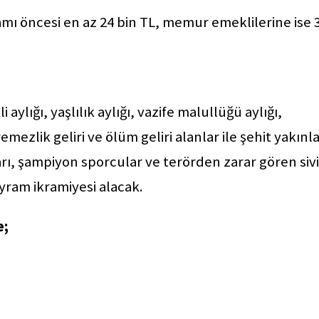
ı öncesi en az 24 bin TL, memur emeklilerine ise 
lığı, yaşlılık aylığı, vazife malullüğü aylığı,
remezlik geliri ve ölüm geliri alanlar ile şehit yakınla
rı, şampiyon sporcular ve terörden zarar gören sivi
ayram ikramiyesi alacak.
e;