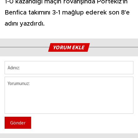
1-0 kazandığı maçın rövanşında Portekiz'in
Benfica takımını 3-1 mağlup ederek son 8'e
adını yazdırdı.
YORUM EKLE
Gönder