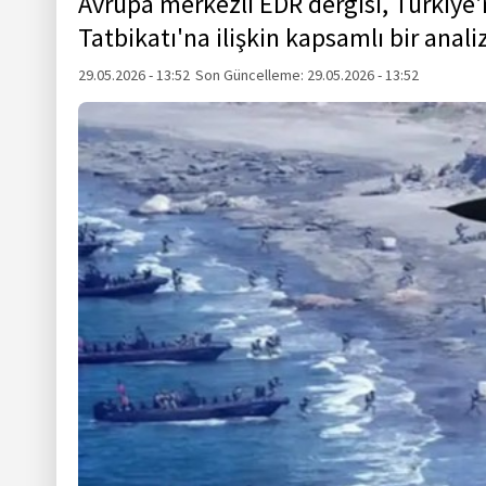
Avrupa merkezli EDR dergisi, Türkiye
Tatbikatı'na ilişkin kapsamlı bir anali
29.05.2026 - 13:52
Son Güncelleme:
29.05.2026 - 13:52