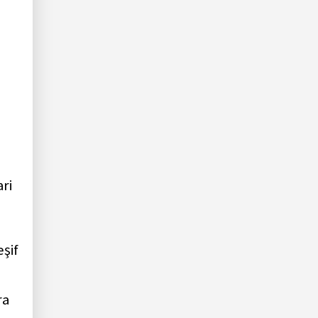
ri
şif
ra