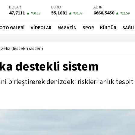
DOLAR
EURO
ALTIN
47,7111
55,1881
6660,5450
▲
▲
▲
%0.18
%0.32
%2.59
BIST-100
PETROL
BONO
13779,39
81,4900
41,3000
▼
▼
▼
OTO GALERİ
VİDEOLAR
MAGAZİN
SPOR
KÜLTÜR
SAĞLI
%-0.14
%-1.56
%-0.55
 zeka destekli sistem
ka destekli sistem
 birleştirerek denizdeki riskleri anlık tespit