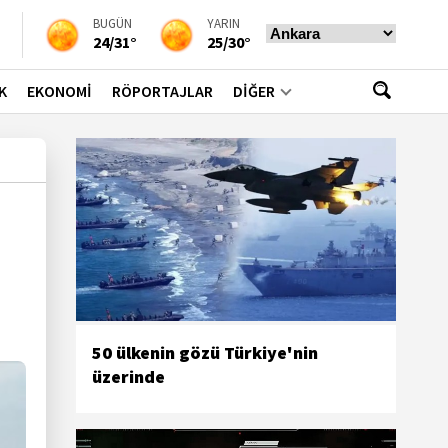
BUGÜN
YARIN
24/31°
25/30°
K
EKONOMİ
RÖPORTAJLAR
DİĞER
50 ülkenin gözü Türkiye'nin
üzerinde