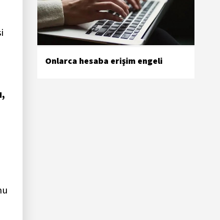
i
Onlarca hesaba erişim engeli
ı,
mu