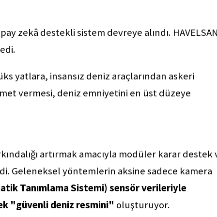
yapay zekâ destekli sistem devreye alındı. HAVELSA
ledi.
üks yatlara, insansız deniz araçlarından askeri
zmet vermesi, deniz emniyetini en üst düzeye
kındalığı artırmak amacıyla modüler karar destek 
ildi. Geleneksel yöntemlerin aksine sadece kamera
atik Tanımlama Sistemi) sensör verileriyle
rek "güvenli deniz resmini"
oluşturuyor.