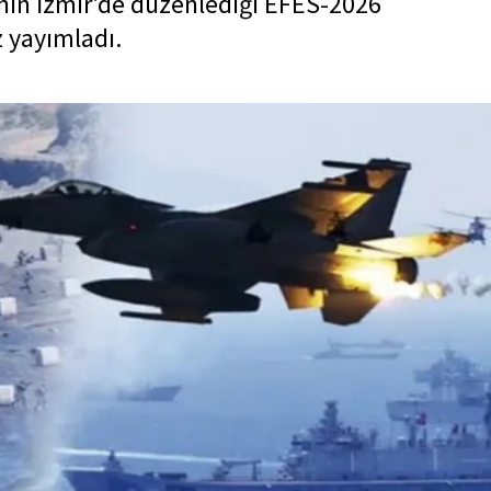
'nin İzmir'de düzenlediği EFES-2026
z yayımladı.