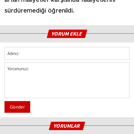
artan maliyetler karşısında faaliyetlerini
sürdüremediği öğrenildi.
YORUM EKLE
Gönder
YORUMLAR