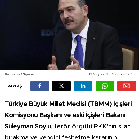
Haberler / Siyaset
12 Mayıs 2025 Pazartesi 12:50
PAYLAŞ
Türkiye Büyük Millet Meclisi (TBMM) İçişleri
Komisyonu Başkanı ve eski İçişleri Bakanı
Süleyman Soylu,
terör örgütü PKK’nın silah
bırakma ve kendini feshetme kararının