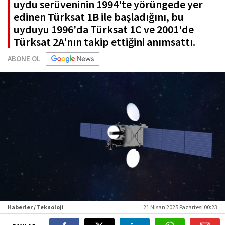
uydu serüveninin 1994'te yörüngede yer
edinen Türksat 1B ile başladığını, bu
uyduyu 1996'da Türksat 1C ve 2001'de
Türksat 2A'nın takip ettiğini anımsattı.
ABONE OL
Haberler / Teknoloji
21 Nisan 2025 Pazartesi 00:23