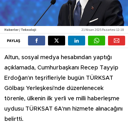
Haberler / Teknoloji
21 Nisan 2025 Pazartesi 12:18
PAYLAŞ
Altun, sosyal medya hesabından yaptığı
açıklamada, Cumhurbaşkanı Recep Tayyip
Erdoğan'ın teşrifleriyle bugün TÜRKSAT
Gölbaşı Yerleşkesi'nde düzenlenecek
törenle, ülkenin ilk yerli ve milli haberleşme
uydusu TÜRKSAT 6A'nın hizmete alınacağını
belirtti.