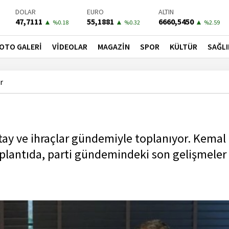
DOLAR
EURO
ALTIN
47,7111
55,1881
6660,5450
▲
▲
▲
%0.18
%0.32
%2.59
BIST-100
PETROL
BONO
13779,39
81,4900
41,3000
▼
▼
▼
OTO GALERİ
VİDEOLAR
MAGAZİN
SPOR
KÜLTÜR
SAĞLI
%-0.14
%-1.56
%-0.55
r
ay ve ihraçlar gündemiyle toplanıyor. Kemal
oplantıda, parti gündemindeki son gelişmeler