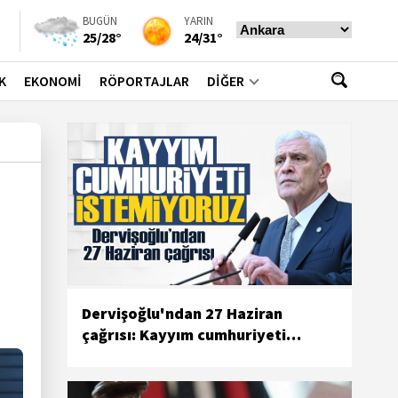
BUGÜN
YARIN
25/28°
24/31°
K
EKONOMİ
RÖPORTAJLAR
DİĞER
Dervişoğlu'ndan 27 Haziran
çağrısı: Kayyım cumhuriyeti
istemiyoruz!