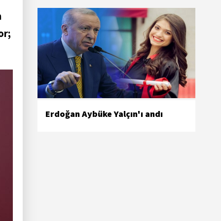
m
or;
Erdoğan Aybüke Yalçın'ı andı