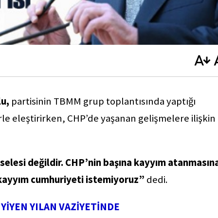
lu,
partisinin TBMM grup toplantısında yaptığı
rle eleştirirken, CHP’de yaşanan gelişmelere ilişkin
selesi değildir. CHP’nin başına kayyım atanmasın
r kayyım cumhuriyeti istemiyoruz”
dedi.
 YİYEN YILAN VAZİYETİNDE