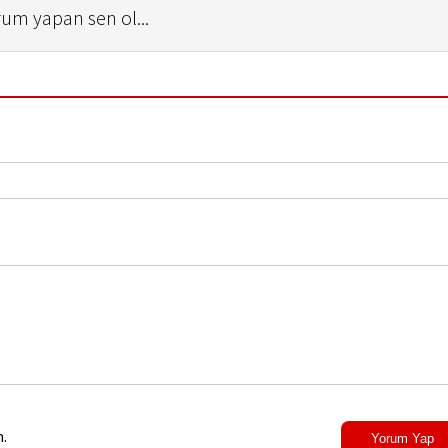
rum yapan sen ol...
.
Yorum Yap