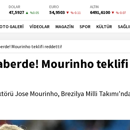
DOLAR
EURO
ALTIN
47,5927
54,9503
6491,6100
▲
▼
▼
%0.05
%-0.11
%-0.07
BIST-100
PETROL
BONO
13798,82
81,6600
41,5300
▲
▲
▼
OTO GALERİ
VİDEOLAR
MAGAZİN
SPOR
KÜLTÜR
SAĞLI
%0.7
%3.5
%-0.02
rde! Mourinho teklifi reddetti!
berde! Mourinho teklifi
törü Jose Mourinho, Brezilya Milli Takımı'nd