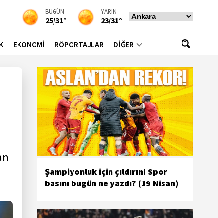
BUGÜN
YARIN
25/31°
23/31°
K
EKONOMİ
RÖPORTAJLAR
DİĞER
an
Şampiyonluk için çıldırın! Spor
basını bugün ne yazdı? (19 Nisan)