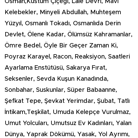
Osman,Küstüm Çiçeği, Lale Devri, Mavi
Kelebekler, Minyeli Abdullah, Muhteşem
Yüzyıl, Osmanlı Tokadı, Osmanlıda Derin
Devlet, Ölene Kadar, Ölümsüz Kahramanlar,
Ömre Bedel, Öyle Bir Geçer Zaman Ki,
Poyraz Karayel, Racon, Reaksiyon, Saatleri
Ayarlama Enstütüsü, Sakarya Fırat,
Seksenler, Sevda Kuşun Kanadında,
Sonbahar, Suskunlar, Süper Babaanne,
Şefkat Tepe, Şevkat Yerimdar, Şubat, Tatlı
İntikam,Teşkilat, Umuda Kelepçe Vurulmaz,
Umut Yolcuları, Umutsuz Ev Kadınları, Yalan
Dünya, Yaprak Dökümü, Yasak, Yol Ayrımı,