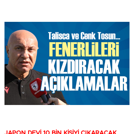
JAPON DEVİ 10 BİN KİŞİYİ ÇIKARACAK