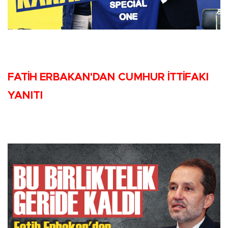
FATİH ERBAKAN'DAN CUMHUR İTTİFAKI
YANITI