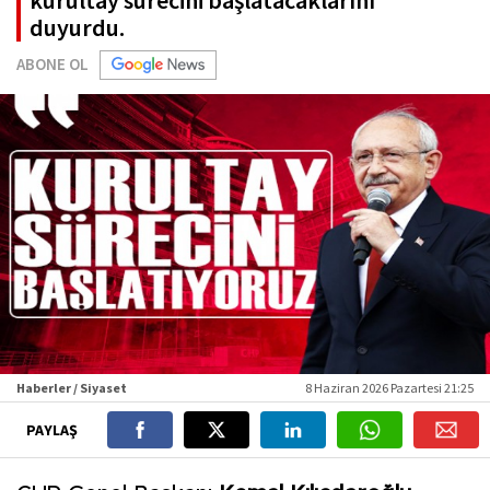
kurultay sürecini başlatacaklarını
duyurdu.
ABONE OL
Haberler / Siyaset
8 Haziran 2026 Pazartesi 21:25
PAYLAŞ