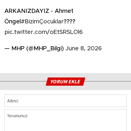
ARKANIZDAYIZ - Ahmet
Öngel
#BizimÇocuklar
????
pic.twitter.com/oEtSRSLOl6
— MHP (@MHP_Bilgi)
June 8, 2026
YORUM EKLE