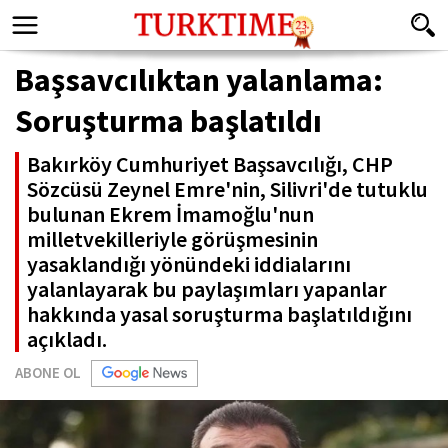
Başsavcılıktan yalanlama:
Soruşturma başlatıldı
Bakırköy Cumhuriyet Başsavcılığı, CHP
Sözcüsü Zeynel Emre'nin, Silivri'de tutuklu
bulunan Ekrem İmamoğlu'nun
milletvekilleriyle görüşmesinin
yasaklandığı yönündeki iddialarını
yalanlayarak bu paylaşımları yapanlar
hakkında yasal soruşturma başlatıldığını
açıkladı.
ABONE OL