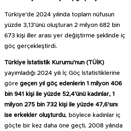
Türkiye’de 2024 yılında toplam nüfusun
yüz­de 3,13’ünü oluşturan 2 milyon 682 bin
673 kişi iller arası yer değiştirme şeklinde iç
göç gerçekleştirdi.
Türkiye İstatistik Kuru­mu’nun (TÜİK)
yayımladı­ğı 2024 yılı İç Göç İstatistik­lerine
göre
geçen yıl göç eden­lerin 1 milyon 406
bin 941 kişi ile yüzde 52,4’ünü kadınlar, 1
milyon 275 bin 732 kişi ile yüz­de 47,6’sını
ise erkekler oluş­turdu
, böylece kadınlar iç
göçte bir kez daha öne geçti. 2008 yı­lında