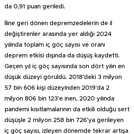
da 0,91 puan geriledi.
İline geri dönen depremze­delerin de il
değiştirenler ara­sında yer aldığı 2024
yılında toplam iç göç sayısı ve oranı
deprem etkisi dışında da dü­şüş kaydetti.
Geçen yıl iç göç sayısında son dört yılın en
dü­şük düzeyi görüldü. 2018’deki 3 milyon
57 bin 606 kişi düzeyin­den 2019’da 2
milyon 806 bin 123’e inen, 2020 yılında
pande­mi kısıtlamalarının da etkili ol­duğu sert
düşüşle 2 milyon 258 bin 726’ya gerileyen
iç göç sayı­sı, izleyen dönemde tekrar ar­tışa