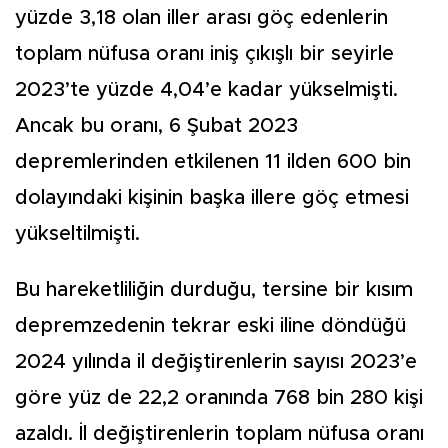
yüzde 3,18 olan iller ara­sı göç edenlerin
toplam nüfu­sa oranı iniş çıkışlı bir seyir­le
2023’te yüzde 4,04’e kadar yükselmişti.
Ancak bu oranı, 6 Şubat 2023
depremlerinden etkilenen 11 ilden 600 bin
dola­yındaki kişinin başka illere göç etmesi
yükseltilmişti.
Bu hareketliliğin durduğu, tersine bir kısım
depremzede­nin tekrar eski iline döndüğü
2024 yılında il değiştirenlerin sayısı 2023’e
göre yüz de 22,2 oranında 768 bin 280 kişi
azal­dı. İl değiştirenlerin toplam nü­fusa oranı