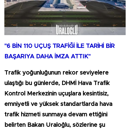
"6 BİN 110 UÇUŞ TRAFİĞİ İLE TARİHİ BİR
BAŞARIYA DAHA İMZA ATTIK"
Trafik yoğunluğunun rekor seviyelere
ulaştığı bu günlerde, DHMİ Hava Trafik
Kontrol Merkezinin uçuşlara kesintisiz,
emniyetli ve yüksek standartlarda hava
trafik hizmeti sunmaya devam ettiğini
belirten Bakan Uraloğlu, sözlerine şu