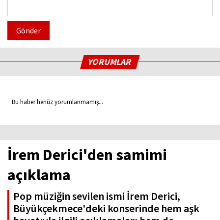
Gönder
YORUMLAR
Bu haber henüz yorumlanmamış...
İrem Derici'den samimi
açıklama
Pop müziğin sevilen ismi İrem Derici,
Büyükçekmece'deki konserinde hem aşk