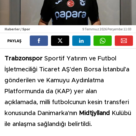
Haberler / Spor
9 Temmuz 2026 Perşembe 11:03
PAYLAŞ
Trabzonspor
Sportif Yatırım ve Futbol
İşletmeciliği Ticaret AŞ'den Borsa İstanbul'a
gönderilen ve Kamuyu Aydınlatma
Platformunda da (KAP) yer alan
açıklamada, milli futbolcunun kesin transferi
konusunda Danimarka'nın
Midtjylland
Kulübü
ile anlaşma sağlandığı belirtildi.