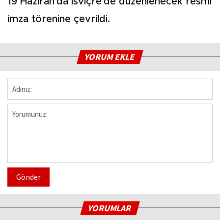
19 Haziran'da İsviçre'de düzenlenecek resmi
imza törenine çevrildi.
YORUM EKLE
Gönder
YORUMLAR