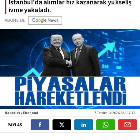
İstanbul'da alımlar hız kazanarak yükseliş
ivme yakaladı.
ABONE OL
Haberler / Ekonomi
7 Temmuz 2026 Salı 17:14
PAYLAŞ