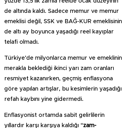
yüzde 13,5’lik zamla reelde ocak düzeyinin
de altında kaldı. Sadece memur ve memur
emeklisi değil, SSK ve BAĞ-KUR emeklisinin
de altı ay boyunca yaşadığı reel kayıplar
telafi olmadı.
Türkiye’de milyonlar­ca memur ve emekli­nin
merakla beklediği ikinci yarı zam oranları
res­miyet kazanırken, geçmiş enf­lasyona
göre yapılan artışlar, bu kesimlerin yaşadığı
refah kaybını yine gidermedi.
Enflasyonist ortamda sabit gelirlilerin
yıllardır karşı kar­şıya kaldığı “
zam-