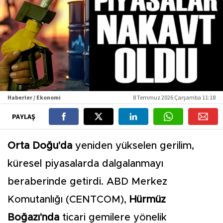
Haberler / Ekonomi
8 Temmuz 2026 Çarşamba 11:18
PAYLAŞ
Orta Doğu'da
yeniden yükselen gerilim,
küresel piyasalarda dalgalanmayı
beraberinde getirdi. ABD Merkez
Komutanlığı (CENTCOM),
Hürmüz
Boğazı'nda
ticari gemilere yönelik