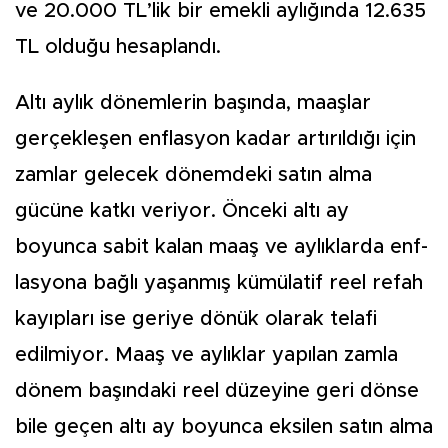
ve 20.000 TL’lik bir emekli aylığında 12.635
TL olduğu hesaplandı.
Altı aylık dönemlerin başın­da, maaşlar
gerçekleşen enf­lasyon kadar artırıldığı için
zamlar gelecek dönemdeki sa­tın alma
gücüne katkı veriyor. Önceki altı ay
boyunca sabit kalan maaş ve aylıklarda enf­
lasyona bağlı yaşanmış kümü­latif reel refah
kayıpları ise ge­riye dönük olarak telafi
edilmi­yor. Maaş ve aylıklar yapılan zamla
dönem başındaki reel düzeyine geri dönse
bile geçen altı ay boyunca eksilen satın alma