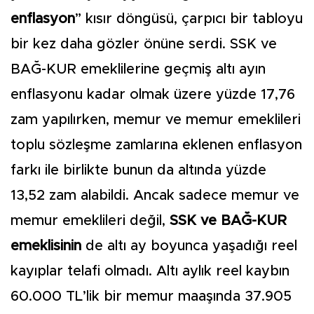
enflasyon
” kısır döngüsü, çarpıcı bir tab­loyu
bir kez daha gözler önü­ne serdi. SSK ve
BAĞ-KUR emeklilerine geçmiş altı ayın
enflasyonu kadar olmak üze­re yüzde 17,76
zam yapılırken, memur ve memur emeklileri
toplu sözleşme zamlarına ek­lenen enflasyon
farkı ile bir­likte bunun da altında yüzde
13,52 zam alabildi. Ancak sa­dece memur ve
memur emek­lileri değil,
SSK ve BAĞ-KUR
emeklisinin
de altı ay boyun­ca yaşadığı reel
kayıplar telafi olmadı. Altı aylık reel kaybın
60.000 TL’lik bir memur ma­aşında 37.905