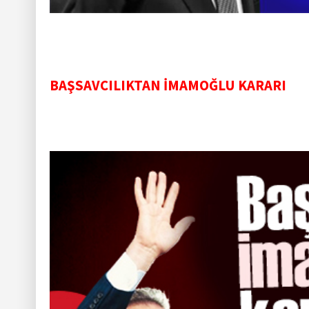
BAŞSAVCILIKTAN İMAMOĞLU KARARI