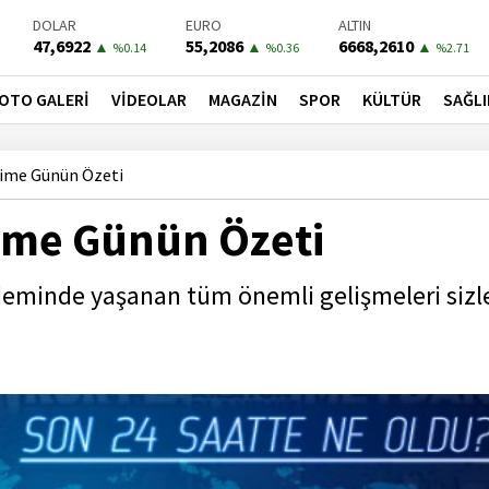
BIST-100
PETROL
BONO
13779,39
81,2600
41,3000
▼
▼
▼
%-0.14
%-1.84
%-0.55
OTO GALERİ
VİDEOLAR
MAGAZİN
SPOR
KÜLTÜR
SAĞLI
time Günün Özeti
time Günün Özeti
deminde yaşanan tüm önemli gelişmeleri sizl