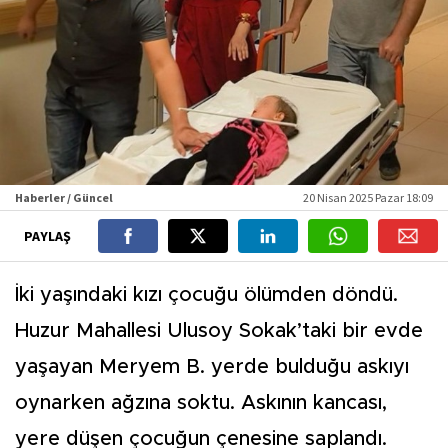
Haberler / Güncel
20 Nisan 2025 Pazar 18:09
PAYLAŞ
İki yaşındaki kızı çocuğu ölümden döndü.
Huzur Mahallesi Ulusoy Sokak’taki bir evde
yaşayan Meryem B. yerde bulduğu askıyı
oynarken ağzına soktu. Askının kancası,
yere düşen çocuğun çenesine saplandı.