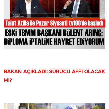
BAKAN AÇIKLADI: SÜRÜCÜ AFFI OLACAK
MI?