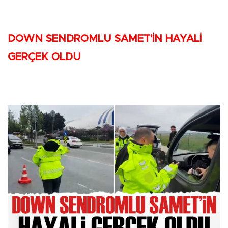
DOWN SENDROMLU SAMET'İN HAYALİ
GERÇEK OLDU