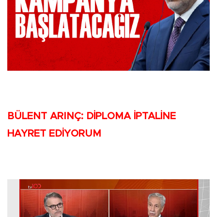
BÜLENT ARINÇ: DİPLOMA İPTALİNE
HAYRET EDİYORUM