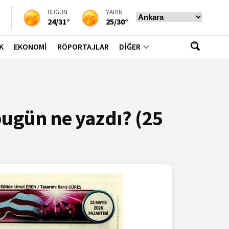
BUGÜN
YARIN
24/31°
25/30°
K
EKONOMİ
RÖPORTAJLAR
DİĞER
bugün ne yazdı? (25