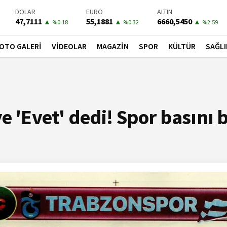
BIST-100
PETROL
BONO
13779,39
81,4900
41,3000
▼
▼
▼
%-0.14
%-1.56
%-0.55
OTO GALERİ
VİDEOLAR
MAGAZİN
SPOR
KÜLTÜR
SAĞLI
e 'Evet' dedi! Spor basını 