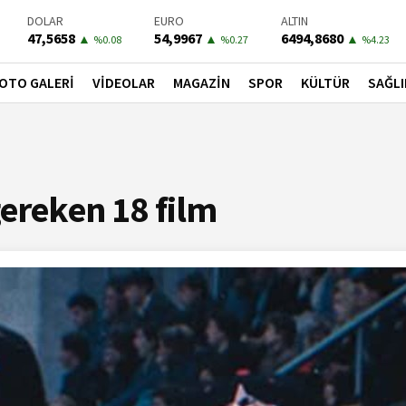
BIST-100
PETROL
BONO
13703,13
78,3400
41,5400
▲
▼
▲
%0.11
%-0.1
%0.31
OTO GALERİ
VİDEOLAR
MAGAZİN
SPOR
KÜLTÜR
SAĞLI
ereken 18 film