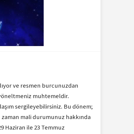
başlıyor ve resmen burcunuzdan
e yöneltmeniz muhtemeldir.
aşım sergileyebilirsiniz. Bu dönem;
man zaman mali durumunuz hakkında
 29 Haziran ile 23 Temmuz