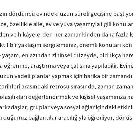
ızın dördüncü evindeki uzun süreli geçişine başlıyo
, özellikle aile, ev ve yuva yaşamıyla ilgili konula
en ve hikâyelerden her zamankinden daha fazla keyif
jektif bir yaklaşım sergilemeniz, önemli konuları k
e yaşam, en azından zihinsel düzeyde, oldukça harek
zla öğrenme, araştırma veya çalışma yapılabilir. Ev
zun vadeli planlar yapmak için harika bir zamandır
rihleri arasındaki retrosu sırasında, zaman zaman
lasılıkları değerlendirmek ve kişisel yaşamınıza hak
rkadaşlar, gruplar veya sosyal ağlar içindeki etkini
rduğunuz bağlantılar aracılığıyla öğreniyor, dönüş