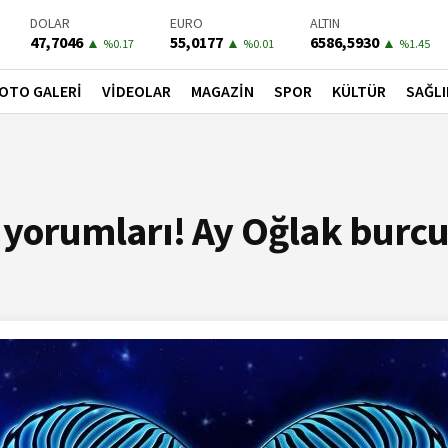
DOLAR
EURO
ALTIN
47,7046
55,0177
6586,5930
▲
▲
▲
%0.17
%0.01
%1.45
BIST-100
PETROL
BONO
13849,97
82,2200
41,5700
▲
▼
▲
OTO GALERİ
VİDEOLAR
MAGAZİN
SPOR
KÜLTÜR
SAĞLI
%0.37
%-0.68
%0.1
 yorumları! Ay Oğlak burcu