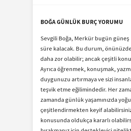
BOĞA GÜNLÜK BURÇ YORUMU
Sevgili Boğa, Merkür bugün güneş h
süre kalacak. Bu durum, önünüzde 
daha zor olabilir; ancak çeşitli kon
Ayrıca öğrenmek, konuşmak, yazmak 
duygunuzu artırmaya ve sizi insanla
teşvik etme eğilimindedir. Her zam
zamanda günlük yaşamınızda yoğun bir
çeşitlendirmekten keyif alabilirsini
konusunda oldukça kararlı olabilirs
bırakmanız için destekleyici nitelik