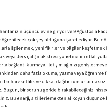
aritanızın üçüncü evine giriyor ve 9 Ağustos'a kad
öğrenilecek çok şey olduğuna işaret ediyor. Bu d
ularla ilgilenmek, yeni fikirler ve bilgiler keşfetme
veya ders çalışmak stresi yönetmenin etkili yolları
rla bağlantı kurmaya, iletişim ağınızı genişletmeye
ankinden daha fazla okuma, yazma veya öğrenme faa
 hareketlilik ve dikkat dağıtıcı unsurlar da söz kon
z. Bugün, bir sorunu geride bırakabileceğinizi hissed
iniz. Bu enerji, sizi ilerlemekten alıkoyan düşünce 
tedir.