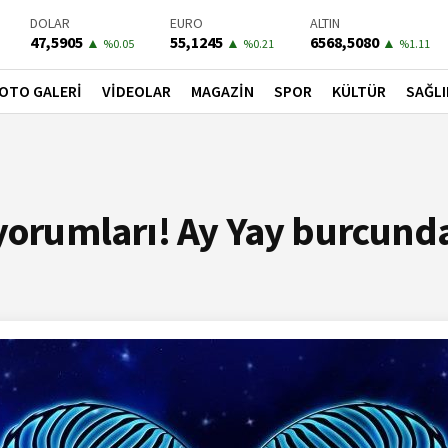
DOLAR
EURO
ALTIN
47,5905
55,1245
6568,5080
▲
▲
▲
%0.05
%0.21
%1.11
BIST-100
PETROL
BONO
13703,13
79,2700
41,5400
▼
▲
▲
OTO GALERİ
VİDEOLAR
MAGAZİN
SPOR
KÜLTÜR
SAĞLI
%0
%0.47
%0.31
yorumları! Ay Yay burcunda