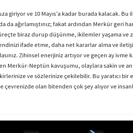
 giriyor ve 10 Mayıs'a kadar burada kalacak. Bu il
da da ağırlamıştınız; fakat ardından Merkür geri ha
 süreçte biraz durup düşünme, ikilemler yaşama ve z
kendinizi ifade etme, daha net kararlar alma ve ileti
sınız. Zihinsel enerjiniz artıyor ve geçen ay ivme
en Merkür-Neptün kavuşumu, olaylara sakin ve anla
fikirlerinize ve sözlerinize çekilebilir. Bu yaratıcı bi
de çevrenizde olan bitenden çok şey alıyor ve insanla