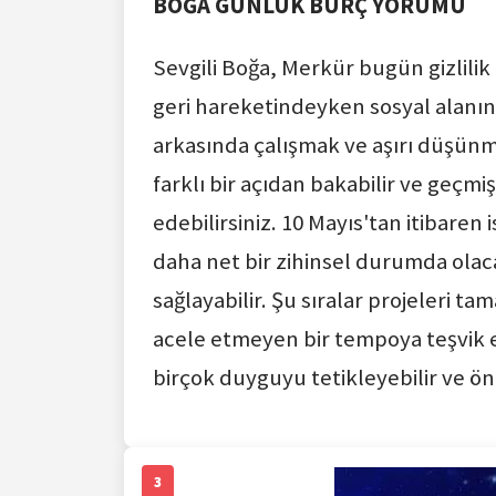
BOĞA GÜNLÜK BURÇ YORUMU
Sevgili Boğa, Merkür bugün gizlilik 
geri hareketindeyken sosyal alanın
arkasında çalışmak ve aşırı düşünm
farklı bir açıdan bakabilir ve geçmi
edebilirsiniz. 10 Mayıs'tan itibare
daha net bir zihinsel durumda olac
sağlayabilir. Şu sıralar projeleri
acele etmeyen bir tempoya teşvik edi
birçok duyguyu tetikleyebilir ve öne
3