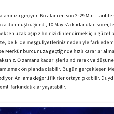
alanınıza geçiyor. Bu alanı en son 3-29 Mart tarihler
ıza dönmüştü. Şimdi, 10 Mayıs'a kadar olan süreçt
ekten uzaklaşıp zihninizi dinlendirmek için güzel 
şte, belki de meşguliyetleriniz nedeniyle fark edemed
n ise Merkür burcunuza geçtiğinde hızlı kararlar alm
aksınız. O zamana kadar işleri sindirerek ve düşüne
 tamamlamak ön planda olabilir. Bugün gerçekleşen 
yor. Ani ama değerli fikirler ortaya çıkabilir. Duyd
mli farkındalıklar yaşatabilir.