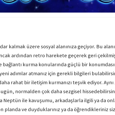
kadar kalmak üzere sosyal alanınıza geçiyor. Bu alan
, ancak ardından retro harekete geçerek geri çekilmi
ve bağlantı kurma konularında güçlü bir konumdasın
 yeni adımlar atmanız için gerekli bilgileri bulabilir
daha rahat bir iletişim kurmanızı teşvik ediyor. Aynı
 Bugün, normalden çok daha sezgisel hissedebilirsini
da Neptün ile kavuşumu, arkadaşlarla ilgili ya da o
 ön planda ve duyduklarınız ya da öğrendikleriniz siz