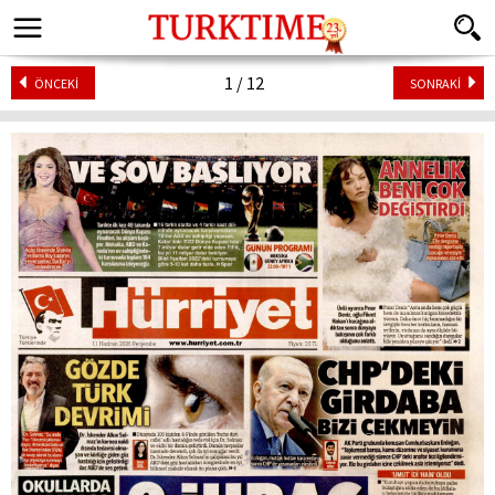
1 / 12
ÖNCEKİ
SONRAKİ