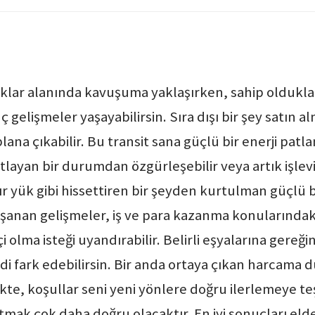
lar alanında kavuşuma yaklaşırken, sahip oldukları
nç gelişmeler yaşayabilirsin. Sıra dışı bir şey satın a
a çıkabilir. Bu transit sana güçlü bir enerji patlam
tlayan bir durumdan özgürleşebilir veya artık işlevi
r yük gibi hissettiren bir şeyden kurtulman güçlü b
Yaşanan gelişmeler, iş ve para kazanma konularındak
çi olma isteği uyandırabilir. Belirli eşyalarına gere
imdi fark edebilirsin. Bir anda ortaya çıkan harcama
kte, koşullar seni yeni yönlere doğru ilerlemeye te
tmak çok daha doğru olacaktır. En iyi sonuçları eld