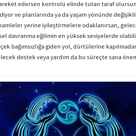
 hareket edersen kontrolü elinde tutan taraf olur
yor ve planlarında ya da yaşam yönünde değişiklik
amleler yerine iyileştirmelere odaklanırsan, gelece
tüsel davranma eğilimin en yüksek seviyelerde olabi
ek bağımsızlığa giden yol, dürtülerine kapılmadan
elecek destek veya yardım da bu süreçte sana öneml