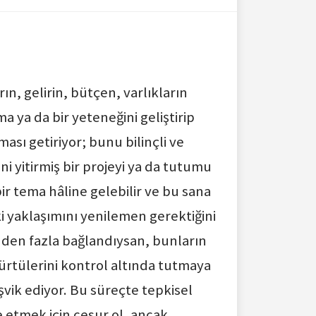
n, gelirin, bütçen, varlıkların
lma ya da bir yeteneğini geliştirip
ası getiriyor; bunu bilinçli ve
ni yitirmiş bir projeyi ya da tutumu
ir tema hâline gelebilir ve bu sana
i yaklaşımını yenilemen gerektiğini
ğinden fazla bağlandıysan, bunların
 dürtülerini kontrol altında tutmaya
şvik ediyor. Bu süreçte tepkisel
e etmek için cesur ol, ancak