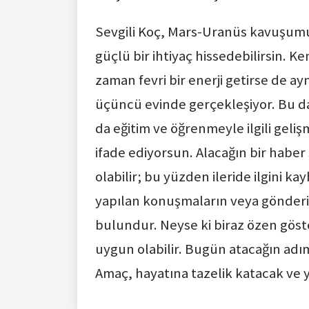
Sevgili Koç, Mars-Uranüs kavuşumun
güçlü bir ihtiyaç hissedebilirsin. K
zaman fevri bir enerji getirse de a
üçüncü evinde gerçekleşiyor. Bu da h
da eğitim ve öğrenmeyle ilgili geliş
ifade ediyorsun. Alacağın bir haber s
olabilir; bu yüzden ileride ilgini k
yapılan konuşmaların veya gönder
bulundur. Neyse ki biraz özen gös
uygun olabilir. Bugün atacağın adım
Amaç, hayatına tazelik katacak ve 