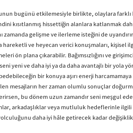
un bugünü etkilemesiyle birlikte, olaylara farklı
endini kısıtlanmış hissettiğin alanlara katlanmak dah
ynı zamanda gelişme ve ilerleme isteğini de uyandır
areketli ve heyecan verici konuşmaları, kişisel ilgi
meleri ön plana çıkarabilir. Bağımsızlığını ve girişi
eni yeni ve daha iyi ya da daha avantajlı bir yola yön
aybedebileceğin bir konuya aşırı enerji harcamamaya 
ilen mesajların her zaman olumlu sonuçlar doğurm
terirsen, bu dönem uzun zamandır seni meşgul eden
lar, arkadaşlıklar veya mutluluk hedeflerinle ilgili
yolculuğunu daha iyi hâle getirecek kadar değişikli