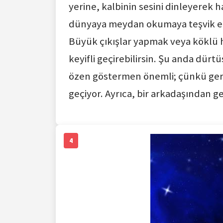
yerine, kalbinin sesini dinleyerek
dünyaya meydan okumaya teşvik edi
Büyük çıkışlar yapmak veya köklü h
keyifli geçirebilirsin. Şu anda dür
özen göstermen önemli; çünkü gerç
geçiyor. Ayrıca, bir arkadaşından g
4