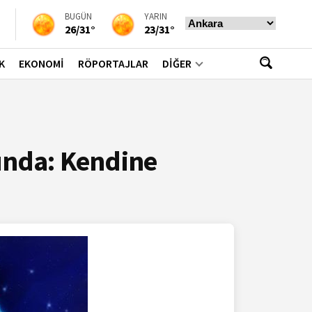
BUGÜN
YARIN
26/31°
23/31°
K
EKONOMİ
RÖPORTAJLAR
DİĞER
unda: Kendine