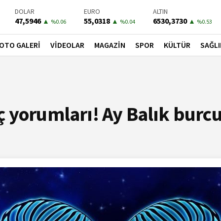
DOLAR
EURO
ALTIN
47,5946
55,0318
6530,3730
▲
▲
▲
%0.06
%0.04
%0.53
BIST-100
PETROL
BONO
13755,84
80,4300
41,5300
▲
▲
▼
OTO GALERİ
VİDEOLAR
MAGAZİN
SPOR
KÜLTÜR
SAĞLI
%0.38
%1.94
%-0.02
 yorumları! Ay Balık burc