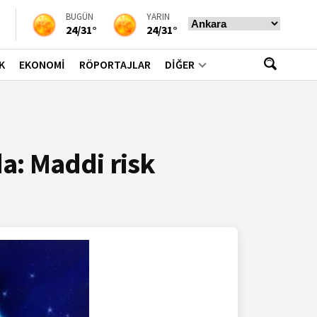
BUGÜN
YARIN
24/31°
24/31°
K
EKONOMİ
RÖPORTAJLAR
DİĞER
a: Maddi risk