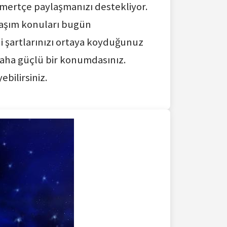
cömertçe paylaşmanızı destekliyor.
laşım konuları bugün
i şartlarınızı ortaya koyduğunuz
daha güçlü bir konumdasınız.
bilirsiniz.