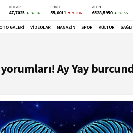
DOLAR
EURO
ALTIN
47,7025
55,0011
6528,5950
▲
▼
▲
%0.16
%-0.02
%0.55
BIST-100
PETROL
BONO
13798,82
82,5100
41,5300
▼
▼
▼
OTO GALERİ
VİDEOLAR
MAGAZİN
SPOR
KÜLTÜR
SAĞLI
%0
%-0.33
%-0.02
 yorumları! Ay Yay burcund