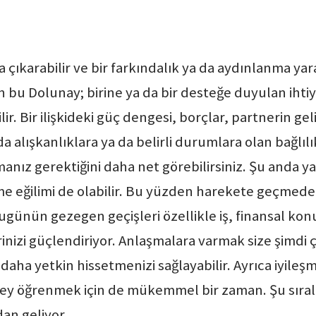
 çıkarabilir ve bir farkındalık ya da aydınlanma yara
n bu Dolunay; birine ya da bir desteğe duyulan ihti
r. Bir ilişkideki güç dengesi, borçlar, partnerin ge
 alışkanlıklara ya da belirli durumlara olan bağlılıkl
kmanız gerektiğini daha net görebilirsiniz. Şu anda y
e eğilimi de olabilir. Bu yüzden harekete geçmede
ugünün gezegen geçişleri özellikle iş, finansal konu
zi güçlendiriyor. Anlaşmalara varmak size şimdi ç
zi daha yetkin hissetmenizi sağlayabilir. Ayrıca iyi
ey öğrenmek için de mükemmel bir zaman. Şu sıralar 
dan geliyor.